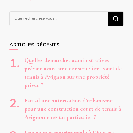
des
articles
Vous
recherchiez
quelque
chose ?
ARTICLES RÉCENTS
Quelles démarches administratives
prévoir avant une construction court de
tennis à Avignon sur une propriété
privée ?
Faut-il une autorisation d’urbanisme
pour une construction court de tennis à
Avignon chez un particulier ?
Une agence matrimoniale à Dijon est-