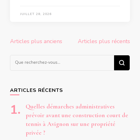
JUILLET 28, 2026
Navigation
Articles plus anciens
Articles plus récents
des
articles
Vous
recherchiez
quelque
chose ?
ARTICLES RÉCENTS
Quelles démarches administratives
prévoir avant une construction court de
tennis à Avignon sur une propriété
privée ?