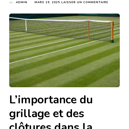
SUR
par
ADMIN
MARS 19, 2025
LAISSER UN COMMENTAIRE
COMMENT
LE
CHOIX
DU
GRILLAGE
ET
DES
CLÔTURES
IMPACTE-
T-
IL
LA
QUALITÉ
D’UN
COURT
DE
TENNIS
L’importance du
À
BOURGES
?
grillage et des
clôtures dans la