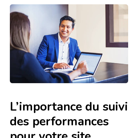
SUIVRE
LES
PERFORMANC
EFFICACEMEN
AVEC
UNE
AGENCE
WEB
DESIGN
LYON
?
L’importance du suivi
des performances
pour votre site