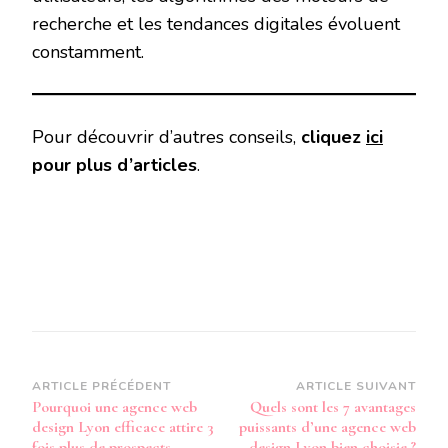
recherche et les tendances digitales évoluent
constamment.
Pour découvrir d’autres conseils,
cliquez
ici
pour plus d’articles
.
Navigation
ARTICLE PRÉCÉDENT
ARTICLE SUIVANT
Pourquoi une agence web
Quels sont les 7 avantages
d’article
design Lyon efficace attire 3
puissants d’une agence web
fois plus de prospects
design Lyon bien choisie ?