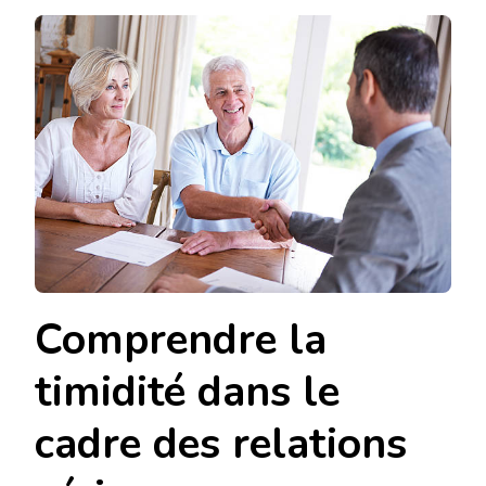
CE
QU’UNE
AGENCE
MATRIMONIA
À
CHAMBÉRY
PEUT
CONVENIR
À
UNE
PERSONNE
TIMIDE
?
Comprendre la
timidité dans le
cadre des relations