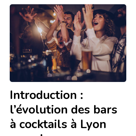
IL
POSSIBLE
DE
RÉSERVER
UN
ESPACE
CALME
DANS
UN
BAR
À
COCKTAILS
À
LYON
POUR
UN
Introduction :
RENDEZ-
VOUS
?
l’évolution des bars
à cocktails à Lyon