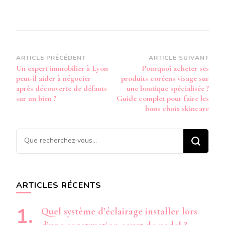
Navigation
ARTICLE PRÉCÉDENT
ARTICLE SUIVANT
Un expert immobilier à Lyon
Pourquoi acheter ses
d’article
peut-il aider à négocier
produits coréens visage sur
après découverte de défauts
une boutique spécialisée ?
sur un bien ?
Guide complet pour faire les
bons choix skincare
Vous
recherchiez
quelque
chose ?
ARTICLES RÉCENTS
Quel système d’éclairage installer lors