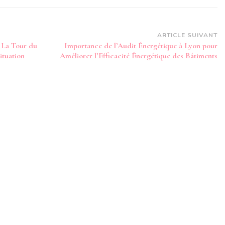
ARTICLE SUIVANT
e La Tour du
Importance de l’Audit Énergétique à Lyon pour
ituation
Améliorer l’Efficacité Énergétique des Bâtiments