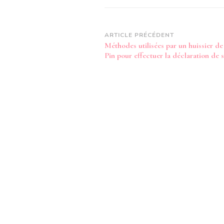
Navigation
ARTICLE PRÉCÉDENT
Méthodes utilisées par un huissier d
d’article
Pin pour effectuer la déclaration de s