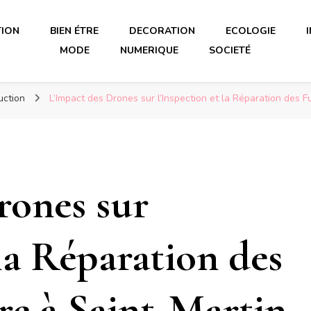
TION
BIEN ÉTRE
DECORATION
ECOLOGIE
MODE
NUMERIQUE
SOCIETÉ
uction
L’Impact des Drones sur l’Inspection et la Réparation des F
rones sur
 la Réparation des
re à Saint-Martin