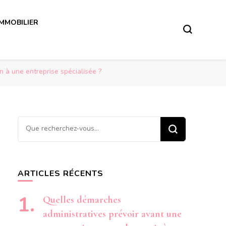
IMMOBILIER
n à une entreprise spécialisée ?
Vous
recherchiez
quelque
chose ?
ARTICLES RÉCENTS
Quelles démarches
administratives prévoir avant une