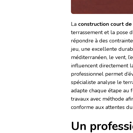
À
UNE
ENTREPRISE
SPÉCIALISÉE
?
La
construction court de
terrassement et la pose d’
répondre à des contrainte
jeu, une excellente durabi
méditerranéen, le vent, l’
influencent directement la
professionnel permet d’év
spécialiste analyse le terr
adapte chaque étape au fu
travaux avec méthode afin 
conforme aux attentes du 
Un profess