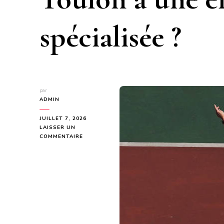
spécialisée ?
par
ADMIN
JUILLET 7, 2026
LAISSER UN
SUR
COMMENTAIRE
POURQUOI
CONFIER
VOTRE
CONSTRUCTION
COURT
DE
TENNIS
À
TOULON