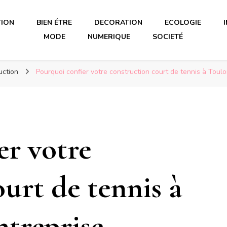
TION
BIEN ÉTRE
DECORATION
ECOLOGIE
MODE
NUMERIQUE
SOCIETÉ
uction
Pourquoi confier votre construction court de tennis à Toulo
er votre
urt de tennis à
ntreprise