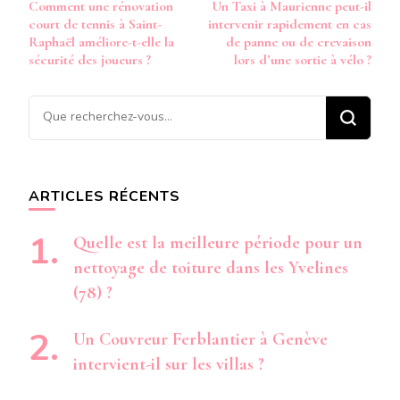
Comment une rénovation
Un Taxi à Maurienne peut-il
d’article
court de tennis à Saint-
intervenir rapidement en cas
Raphaël améliore-t-elle la
de panne ou de crevaison
sécurité des joueurs ?
lors d’une sortie à vélo ?
Vous
recherchiez
quelque
chose ?
ARTICLES RÉCENTS
Quelle est la meilleure période pour un
nettoyage de toiture dans les Yvelines
(78) ?
Un Couvreur Ferblantier à Genève
intervient-il sur les villas ?