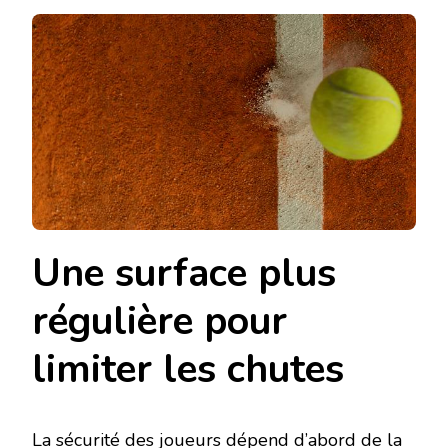
UNE
RENOVATI
COURT
DE
TENNIS
À
SAINT-
RAPHAEL
RENFORCE
T-
ELLE
LA
SÉCURITÉ
DES
Une surface plus
JOUEURS
?
régulière pour
limiter les chutes
La sécurité des joueurs dépend d’abord de la