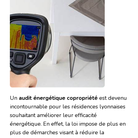
À
LYON
POUR
UN
AUDIT
ÉNERGÉ
COPROP
?
Un
audit énergétique copropriété
est devenu
incontournable pour les résidences lyonnaises
souhaitant améliorer leur efficacité
énergétique. En effet, la loi impose de plus en
plus de démarches visant à réduire la