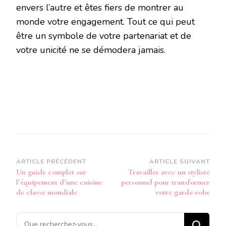
envers l’autre et êtes fiers de montrer au
monde votre engagement. Tout ce qui peut
être un symbole de votre partenariat et de
votre unicité ne se démodera jamais.
Navigation
ARTICLE PRÉCÉDENT
ARTICLE SUIVANT
Un guide complet sur
Travailler avec un styliste
d’article
l’équipement d’une cuisine
personnel pour transformer
de classe mondiale
votre garde-robe
Vous