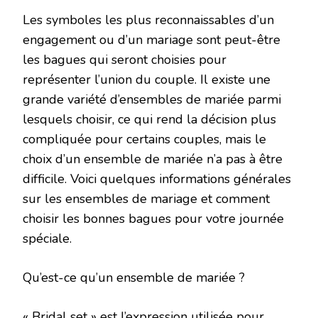
CE
Les symboles les plus reconnaissables d’un
QU’UN
ENSEMB
engagement ou d’un mariage sont peut-être
DE
les bagues qui seront choisies pour
MARIÉE 
COMME
représenter l’union du couple. Il existe une
LES
grande variété d’ensembles de mariée parmi
BAGUES
DE
lesquels choisir, ce qui rend la décision plus
FIANÇAI
ET
compliquée pour certains couples, mais le
LES
choix d’un ensemble de mariée n’a pas à être
ALLIAN
FONCTI
difficile. Voici quelques informations générales
ENSEMB
sur les ensembles de mariage et comment
choisir les bonnes bagues pour votre journée
spéciale.
Qu’est-ce qu’un ensemble de mariée ?
« Bridal set » est l’expression utilisée pour