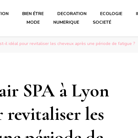
TION
BIEN ÉTRE
DECORATION
ECOLOGIE
MODE
NUMERIQUE
SOCIETÉ
t-il idéal pour revitaliser les cheveux après une période de fatigue ?
air SPA à Lyon
 revitaliser les
une période de