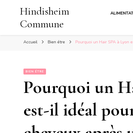
Hindisheim
ALIMENTA
Commune
Accueil
Bien étre
Pourquoi un Hair SPA à Lyon es
BIEN ÉTRE
Pourquoi un H
est-il idéal pour
cheveux après 