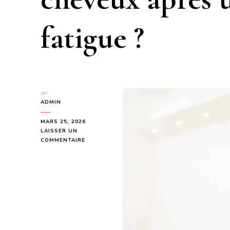
fatigue ?
par
ADMIN
MARS 25, 2026
LAISSER UN
SUR
COMMENTAIRE
POURQUOI
UN
HAIR
SPA
À
LYON
EST-
IL
IDÉAL