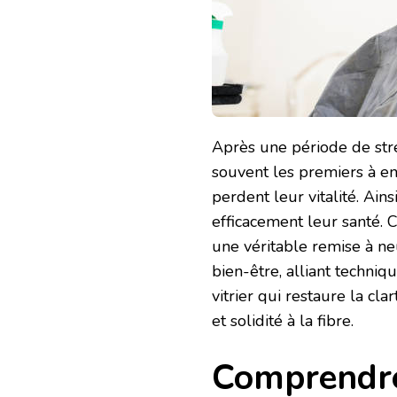
POUR
REVITALISER
LES
CHEVEUX
APRÈS
UNE
PÉRIODE
DE
FATIGUE
Après une période de stre
?
souvent les premiers à en s
perdent leur vitalité. Ain
efficacement leur santé. 
une véritable remise à neu
bien-être, alliant techniq
vitrier qui restaure la cla
et solidité à la fibre.
Comprendre 