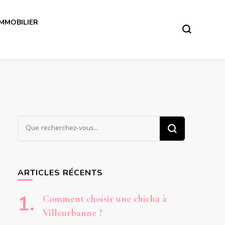
IMMOBILIER
Vous
recherchiez
quelque
chose ?
ARTICLES RÉCENTS
Comment choisir une chicha à
Villeurbanne ?