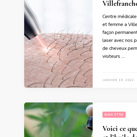
Villefranch
Centre médicale 
et femme a Ville
façon permanent
laser avec nos 
de cheveux per
visiteurs …
JANVIER 19, 2022
BIEN ÉTRE
Voici ce que