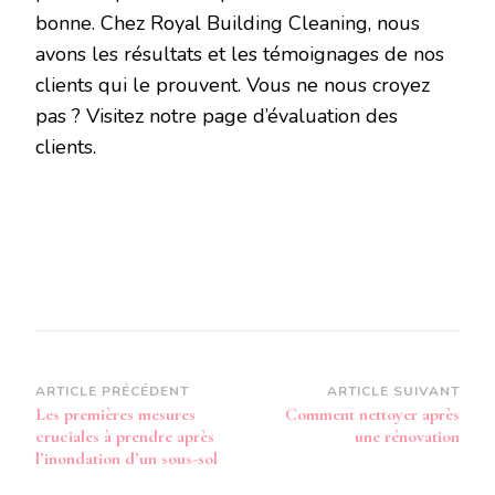
bonne. Chez Royal Building Cleaning, nous
avons les résultats et les témoignages de nos
clients qui le prouvent. Vous ne nous croyez
pas ? Visitez notre page d’évaluation des
clients.
Navigation
ARTICLE PRÉCÉDENT
ARTICLE SUIVANT
Les premières mesures
Comment nettoyer après
d’article
cruciales à prendre après
une rénovation
l’inondation d’un sous-sol