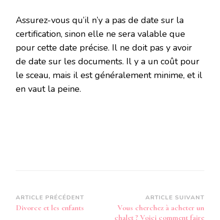
Assurez-vous qu’il n’y a pas de date sur la
certification, sinon elle ne sera valable que
pour cette date précise. Il ne doit pas y avoir
de date sur les documents. Il y a un coût pour
le sceau, mais il est généralement minime, et il
en vaut la peine.
Navigation
ARTICLE PRÉCÉDENT
ARTICLE SUIVANT
Divorce et les enfants
Vous cherchez à acheter un
d’article
chalet ? Voici comment faire